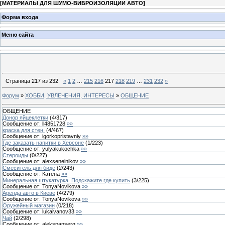
[
МАТЕРИАЛЫ ДЛЯ ШУМО-ВИБРОИЗОЛЯЦИИ АВТО
]
Форма входа
Меню сайта
Страница
217
из
232
«
1
2
…
215
216
217
218
219
…
231
232
»
Форум
»
ХОББИ, УВЛЕЧЕНИЯ, ИНТЕРЕСЫ
»
ОБЩЕНИЕ
ОБЩЕНИЕ
Донор яйцеклетки
(
4
/
317
)
Сообщение от:
ll4851728
»»
краска для стен.
(
4
/
467
)
Сообщение от:
igorkopristavniy
»»
Где заказать напитки в Херсоне
(
1
/
223
)
Сообщение от:
yulyakukochka
»»
Стероиды
(
0
/
227
)
Сообщение от:
alexsenelnikov
»»
Смеситель для биде
(
2
/
243
)
Сообщение от:
Катёна
»»
Минеральная штукатурка. Подскажите где купить
(
3
/
225
)
Сообщение от:
TonyaNovikova
»»
Аренда авто в Киеве
(
4
/
279
)
Сообщение от:
TonyaNovikova
»»
Оружейный магазин
(
0
/
218
)
Сообщение от:
lukaivanov33
»»
Чай
(
2
/
298
)
Сообщение от:
alekspanserg
»»