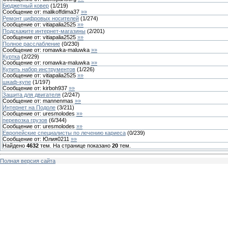
Бюджетный ковер
(
1
/
219
)
Сообщение от:
malikoffdima37
»»
Ремонт цифровых носителей
(
1
/
274
)
Сообщение от:
vitiapalia2525
»»
Подскажите интернет-магазины
(
2
/
201
)
Сообщение от:
vitiapalia2525
»»
Полное расслабление
(
0
/
230
)
Сообщение от:
romawka-maluwka
»»
Куртка
(
2
/
229
)
Сообщение от:
romawka-maluwka
»»
Купить набор инструментов
(
1
/
226
)
Сообщение от:
vitiapalia2525
»»
шкаф-купе
(
1
/
197
)
Сообщение от:
kirboh937
»»
Защита для двигателя
(
2
/
247
)
Сообщение от:
mannenmas
»»
Интернет на Подоле
(
3
/
211
)
Сообщение от:
uresmolodes
»»
перевозка грузов
(
6
/
344
)
Сообщение от:
uresmolodes
»»
Европейские специалисты по лечению кариеса
(
0
/
239
)
Сообщение от:
Юлия0211
»»
Найдено
4632
тем. На странице показано
20
тем.
Полная версия сайта