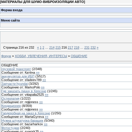
[
МАТЕРИАЛЫ ДЛЯ ШУМО-ВИБРОИЗОЛЯЦИИ АВТО
]
Форма входа
Меню сайта
Страница
216
из
232
«
1
2
…
214
215
216
217
218
…
231
232
»
Форум
»
ХОББИ, УВЛЕЧЕНИЯ, ИНТЕРЕСЫ
»
ОБЩЕНИЕ
ОБЩЕНИЕ
грузовой транспорт
(
2
/
348
)
Сообщение от:
Катёна
»»
аккумулятор для ИБП
(
3
/
517
)
Сообщение от:
sfadeev789
»»
Запчасти hyundai
(
3
/
292
)
Сообщение от:
MarkoPolo
»»
Где заказать пиццу в Херсоне
(
1
/
245
)
Сообщение от:
vitiapalia2525
»»
Остеопатия
(
1
/
222
)
Сообщение от:
rejijoness
»»
Кондиционер
(
8
/
359
)
Сообщение от:
rejijoness
»»
Гардеробная на заказ в Херсоне
(
1
/
250
)
Сообщение от:
MartaGyreva
»»
Нужна штукатурка барашек
(
5
/
340
)
Сообщение от:
bazarharkov
»»
Фотостудии
(
2
/
240
)
Сообщение от:
svwork35
»»