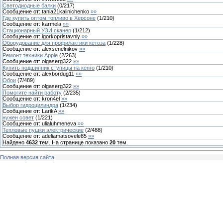
Светодиодные балки
(
0
/
217
)
Сообщение от:
tania21kalinichenko
»»
Где купить оптом топливо в Херсоне
(
1
/
210
)
Сообщение от:
karmela
»»
Стационарный УЗИ сканер
(
1
/
212
)
Сообщение от:
igorkopristavniy
»»
Оборудование для профилактики кетоза
(
1
/
228
)
Сообщение от:
alexsenelnikov
»»
Ремонт техники Apple
(
2
/
263
)
Сообщение от:
olgaserg322
»»
Купить подшипник ступицы на кенго
(
1
/
210
)
Сообщение от:
alexbordug11
»»
Обои
(
7
/
489
)
Сообщение от:
olgaserg322
»»
Помогите найти работу
(
2
/
235
)
Сообщение от:
kron4el
»»
Выбор гидроцилиндра
(
1
/
234
)
Сообщение от:
LarikA
»»
нужен совет
(
1
/
221
)
Сообщение от:
ulialuhmeneva
»»
Тепловые пушки электрические
(
2
/
488
)
Сообщение от:
adeliamatsovele85
»»
Найдено
4632
тем. На странице показано
20
тем.
Полная версия сайта