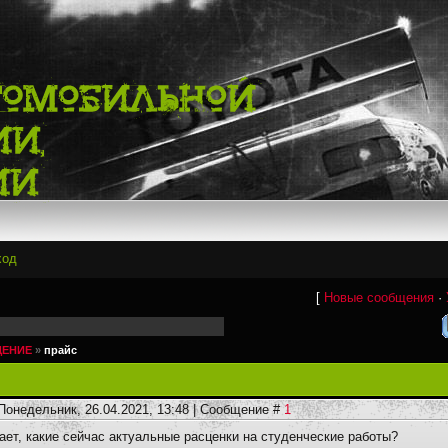
ход
[
Новые сообщения
·
ЕНИЕ
»
прайс
Понедельник, 26.04.2021, 13:48 | Сообщение #
1
нает, какие сейчас актуальные расценки на студенческие работы?