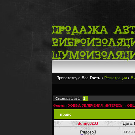
Приветствую Вас
Гость
•
Регистрация
•
В
1
Страница
1
из
1
Форум
»
ХОББИ, УВЛЕЧЕНИЯ, ИНТЕРЕСЫ
»
ОБЩ
прайс
ddim03233
Дата: 
кто з
Рядовой