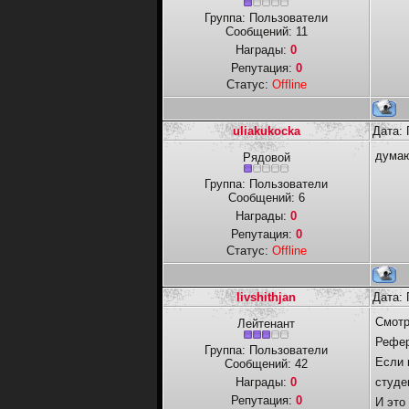
Группа: Пользователи
Сообщений:
11
Награды:
0
Репутация:
0
Статус:
Offline
uliakukocka
Дата: 
думаю
Рядовой
Группа: Пользователи
Сообщений:
6
Награды:
0
Репутация:
0
Статус:
Offline
livshithjan
Дата: 
Смотр
Лейтенант
Рефер
Группа: Пользователи
Если 
Сообщений:
42
Награды:
0
студе
Репутация:
0
И это