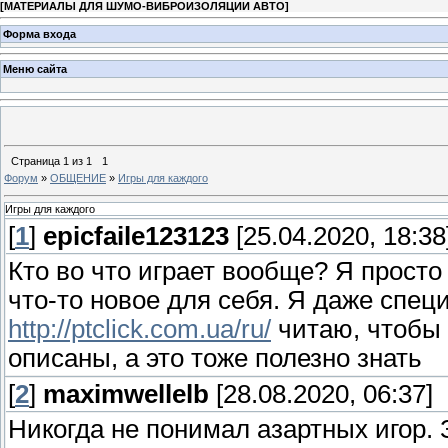
[
МАТЕРИАЛЫ ДЛЯ ШУМО-ВИБРОИЗОЛЯЦИИ АВТО
]
Форма входа
Меню сайта
Страница
1
из
1
1
Форум
»
ОБЩЕНИЕ
»
Игры для каждого
Игры для каждого
[
1
]
epicfaile123123
[25.04.2020, 18:38
Кто во что играет вообще? Я просто
что-то новое для себя. Я даже спе
http://ptclick.com.ua/ru/
читаю, чтобы 
описаны, а это тоже полезно знать
[
2
]
maximwellelb
[28.08.2020, 06:37]
Никогда не понимал азартных игор.