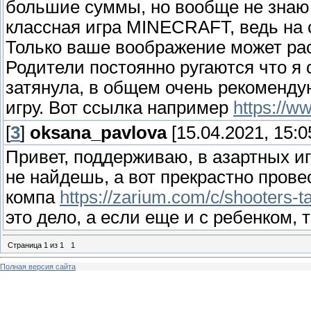
большие суммы, но вообще не знаю 
классная игра MINECRAFT, ведь на с
Только ваше воображение может рас
Родители постоянно ругаются что я 
затянула, в общем очень рекомендую
игру. Вот ссылка например
https://w
[
3
]
oksana_pavlova
[15.04.2021, 15:0
Привет, поддерживаю, в азартных иг
не найдешь, а вот прекрастно прове
компа
https://zarium.com/c/shooters-t
это дело, а если еще и с ребенком, 
Страница
1
из
1
1
Полная версия сайта